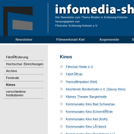
Der Newsletter zum Thema Medien in Schleswig-Holstein
herausgegeben von
Filmkultur Schleswig-Holstein e.V.
Newsletter
Filmwerkstatt Kiel
Augenweide
S
Kinos
FilmfÃ¶rderung
Hochschul- Einrichtungen
Filmclub Heide e.V.
Archive
FilmFÃ¶rde
Festivals
Hansafilmpalast (Kiel)
Kinos
KinoVerein Bordesholm e.V. (Savoy-Kino)
verschiedene
Institutionen
Kleines Theater Bargteheide
Kommunales Kino Bad Schwartau
Kommunales Kino EckernfÃ¶rde
Kommunales Kino Kiel (KoKi)
Kommunales Kino LÃ¼beck