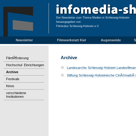
Der Newsletter zum Thema Medien in Schleswig-Holstein
herausgegeben von
Filmkultur Schleswig-Holstein e.V.
Newsletter
Filmwerkstatt Kiel
Augenweide
S
Archive
FilmfÃ¶rderung
Hochschul- Einrichtungen
Landesarchiv Schleswig-Holstein Landesfilmar
Archive
Stiftung Schleswig-Holsteinische CinÃ©mathÃ
Festivals
Kinos
verschiedene
Institutionen