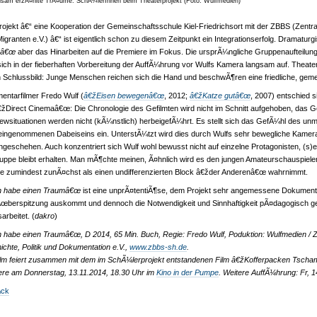
sam erzÃ¤hlte TrÃ¤ume: SchÃ¼lerInnen beim Theaterprojekt (Foto: Wulfmedien)
ojekt â€“ eine Kooperation der Gemeinschaftsschule Kiel-Friedrichsort mit der ZBBS (Zentra
igranten e.V.) â€“ ist eigentlich schon zu diesem Zeitpunkt ein Integrationserfolg. Dramatur
mâ€œ
aber das Hinarbeiten auf die Premiere im Fokus. Die ursprÃ¼ngliche Gruppenaufteilun
sich in der fieberhaften Vorbereitung der AuffÃ¼hrung vor Wulfs Kamera langsam auf. Thea
 Schlussbild: Junge Menschen reichen sich die Hand und beschwÃ¶ren eine friedliche, gem
ntarfilmer Fredo Wulf (
â€žEisen bewegenâ€œ
, 2012;
â€žKatze gutâ€œ
, 2007) entschied 
žDirect Cinemaâ€œ: Die Chronologie des Gefilmten wird nicht im Schnitt aufgehoben, das 
iewsituationen werden nicht (kÃ¼nstlich) herbeigefÃ¼hrt. Es stellt sich das GefÃ¼hl des unm
ingenommenen Dabeiseins ein. UnterstÃ¼tzt wird dies durch Wulfs sehr bewegliche Kamera, 
geschehen. Auch konzentriert sich Wulf wohl bewusst nicht auf einzelne Protagonisten, (s
uppe bleibt erhalten. Man mÃ¶chte meinen, Ã¤hnlich wird es den jungen Amateurschauspieler
e zumindest zunÃ¤chst als einen undifferenzierten Block â€žder Anderenâ€œ wahrnimmt.
h habe einen Traumâ€œ
ist eine unprÃ¤tentiÃ¶se, dem Projekt sehr angemessene Dokumenta
œberspitzung auskommt und dennoch die Notwendigkeit und Sinnhaftigkeit pÃ¤dagogisch gesta
arbeitet. (
dakro
)
 habe einen Traumâ€œ, D 2014, 65 Min. Buch, Regie: Fredo Wulf, Poduktion: Wulfmedien / Z
chte, Politik und Dokumentation e.V.,
www.zbbs-sh.de
.
ilm feiert zusammen mit dem im SchÃ¼lerprojekt entstandenen Film â€žKofferpacken Tscham
ere am Donnerstag, 13.11.2014, 18.30 Uhr im
Kino in der Pumpe
. Weitere AuffÃ¼hrung: Fr, 1
¼ck