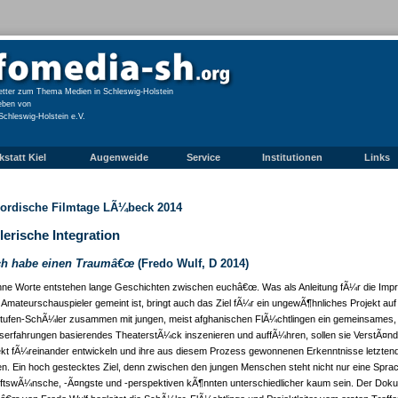
tter zum Thema Medien in Schleswig-Holstein
eben von
Schleswig-Holstein e.V.
statt Kiel
Augenweide
Service
Institutionen
Links
Nordische Filmtage LÃ¼beck 2014
lerische Integration
ch habe einen Traumâ€œ
(Fredo Wulf, D 2014)
ne Worte entstehen lange Geschichten zwischen euchâ€œ. Was als Anleitung fÃ¼r die Imp
 Amateurschauspieler gemeint ist, bringt auch das Ziel fÃ¼r ein ungewÃ¶hnliches Projekt auf
ufen-SchÃ¼ler zusammen mit jungen, meist afghanischen FlÃ¼chtlingen ein gemeinsames, au
erfahrungen basierendes TheaterstÃ¼ck inszenieren und auffÃ¼hren, sollen sie VerstÃ¤ndni
kt fÃ¼reinander entwickeln und ihre aus diesem Prozess gewonnenen Erkenntnisse letztend
. Ein hoch gestecktes Ziel, denn zwischen den jungen Menschen steht nicht nur eine Sprachba
ftswÃ¼nsche, -Ã¤ngste und -perspektiven kÃ¶nnten unterschiedlicher kaum sein. Der Dok