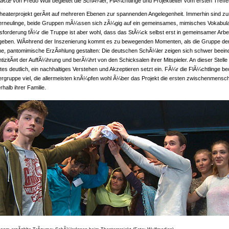
mâ€œ
von Fredo Wulf begleitet die SchÃ¼ler, FlÃ¼chtlinge und Projektleiter vom ersten Treffe
eaterprojekt gerÃ¤t auf mehreren Ebenen zur spannenden Angelegenheit. Immerhin sind zum
erneulinge, beide Gruppen mÃ¼ssen sich zÃ¼gig auf ein gemeinsames, mimisches Vokabular
forderung fÃ¼r die Truppe ist aber wohl, dass das StÃ¼ck selbst erst in gemeinsamer Arbei
geben. WÃ¤hrend der Inszenierung kommt es zu bewegenden Momenten, als die Gruppe der F
, pantomimische ErzÃ¤hlung gestalten: Die deutschen SchÃ¼ler zeigen sich schwer beeindr
tizitÃ¤t der AuffÃ¼hrung und berÃ¼hrt von den Schicksalen ihrer Mitspieler. An dieser Stelle
tes deutlich, ein nachhaltiges Verstehen und Akzeptieren setzt ein. FÃ¼r die FlÃ¼chtlinge b
rgruppe viel, die allermeisten knÃ¼pfen wohl Ã¼ber das Projekt die ersten zwischenmensch
halb ihrer Familie.