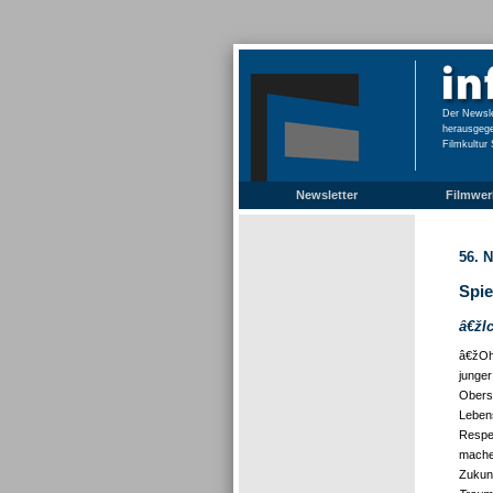
Der Newsle
herausgeg
Filmkultur 
Newsletter
Filmwerk
56. 
Spie
â€žI
â€žOh
junger
Oberst
Lebens
Respe
machen
Zukun