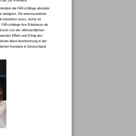
n bis zur Premiere.
indest die FlÃ¼chtlinge absolute
 aneignen. Die interessanteste
t entstehen muss, nichts ist
lÃ¼chtlinge ihre Erlebnisse als
uckt von der offensichtlichen
 werden Effekt und Erfolg des
edeutet diese Anerkennung in der
lichen Kontakte in Deutschland