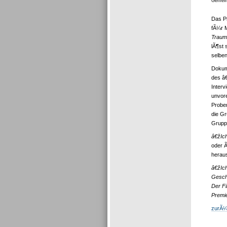
Gemein
Das Pr
fÃ¼r M
Trau
lÃ¶st 
selben
Dokume
des â€
Interv
unvore
Proben
die Gr
Grupp
â€žIc
oder Ã
heraus
â€žIch
Geschi
Der F
Premi
zurÃ