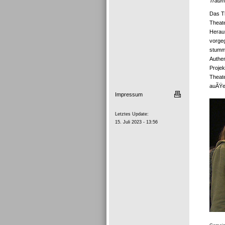
Trau
Das Th
Theat
Heraus
vorge
stumme
Authen
Projek
Theate
auÃŸer
Impressum
Letztes Update:
15. Juli 2023 - 13:56