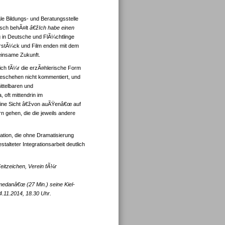
le Bildungs- und Beratungsstelle
gisch behÃ¤lt
â€žIch habe einen
g in Deutsche und FlÃ¼chtlinge
terstÃ¼ck und Film enden mit dem
einsame Zukunft.
sich fÃ¼r die erzÃ¤hlerische Form
Geschehen nicht kommentiert, und
ittelbaren und
oft mittendrin im
)eine Sicht â€žvon auÃŸenâ€œ auf
n gehen, die die jeweils andere
tion, die ohne Dramatisierung
lteter Integrationsarbeit deutlich
eitzeichen, Verein fÃ¼r
edanâ€œ (27 Min.) seine Kiel-
4.11.2014, 18.30 Uhr.