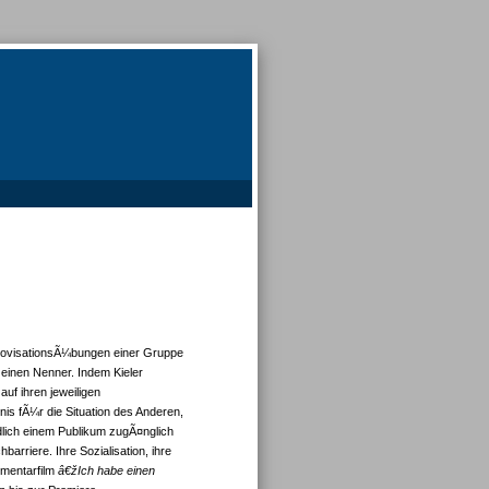
rovisationsÃ¼bungen einer Gruppe
 einen Nenner. Indem Kieler
f ihren jeweiligen
s fÃ¼r die Situation des Anderen,
lich einem Publikum zugÃ¤nglich
rriere. Ihre Sozialisation, ihre
umentarfilm
â€žIch habe einen